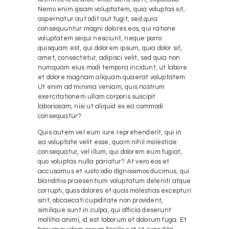
Nemo enim ipsam voluptatem, quia voluptas sit,
aspernatur aut odit aut fugit, sed quia
consequuntur magni dolores eos, qui ratione
voluptatem sequi nesciunt, neque porro
quisquam est, qui dolorem ipsum, quia dolor sit,
amet, consectetur, adipisci velit, sed quia non
numquam eius modi tempora incidunt, ut labore
et dolore magnam aliquam quaerat voluptatem.
Ut enim ad minima veniam, quis nostrum
exercitationem ullam corporis suscipit
laboriosam, nisi ut aliquid ex ea commodi
consequatur?
Quis autem vel eum iure reprehenderit, qui in
ea voluptate velit esse, quam nihil molestiae
consequatur, vel illum, qui dolorem eum fugiat,
quo voluptas nulla pariatur? At vero eos et
accusamus et iusto odio dignissimos ducimus, qui
blanditiis praesentium voluptatum deleniti atque
corrupti, quos dolores et quas molestias excepturi
sint, obcaecati cupiditate non provident,
similique sunt in culpa, qui officia deserunt
mollitia animi, id est laborum et dolorum fuga. Et